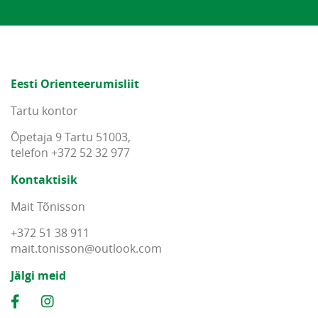
Eesti Orienteerumisliit
Tartu kontor
Õpetaja 9 Tartu 51003,
telefon +372 52 32 977
Kontaktisik
Mait Tõnisson
+372 51 38 911
mait
.
tonisson
@
outlook
.
com
Jälgi meid