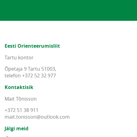
Eesti Orienteerumisliit
Tartu kontor
Õpetaja 9 Tartu 51003,
telefon +372 52 32 977
Kontaktisik
Mait Tõnisson
+372 51 38 911
mait
.
tonisson
@
outlook
.
com
Jälgi meid