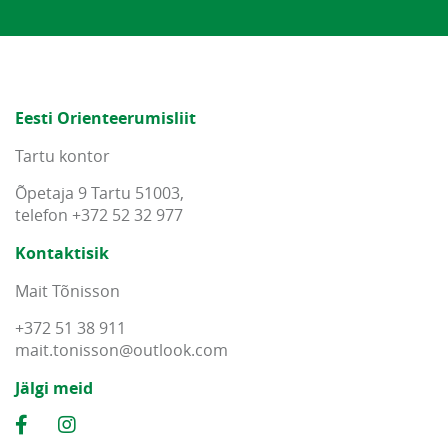
Eesti Orienteerumisliit
Tartu kontor
Õpetaja 9 Tartu 51003,
telefon +372 52 32 977
Kontaktisik
Mait Tõnisson
+372 51 38 911
mait
.
tonisson
@
outlook
.
com
Jälgi meid