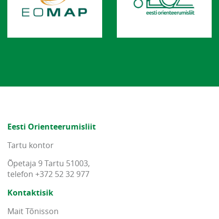
Eesti Orienteerumisliit
Tartu kontor
Õpetaja 9 Tartu 51003,
telefon +372 52 32 977
Kontaktisik
Mait Tõnisson