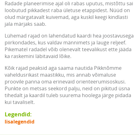
Radade planeerimise ajal oli rabas uputus, mistõttu sai
loobutud pikkadest raba ületuse etappidest. Nüüd on
olud märgatavalt kuivemad, aga kuskil keegi kindlasti
jala märjaks saab.
Lühemad rajad on lahendatud kaardi hea joostavusega
piirkondades, kus valdav männimets ja lauge reljeef.
Pikematel radadel võib olenevalt teevalikust ette jääda
ka raskemini läbitavaid lõike.
Kõik rajad peaksid aga saama nautida Pikknõmme
vaheldusrikast maastikku, mis annab võimaluse
proovile panna oma erinevaid orienteerumisoskusi.
Punkte on metsas seekord palju, neid on pikitud üsna
tihedalt ja kaardil tuleb suurema hoolega järge pidada
kui tavaliselt.
Legendid:
lisalegendid