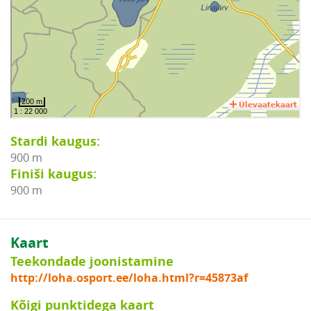
Stardi kaugus:
900 m
Finiši kaugus:
900 m
Kaart
Teekondade joonistamine
http://loha.osport.ee/loha.html?r=45873af
Kõigi punktidega kaart