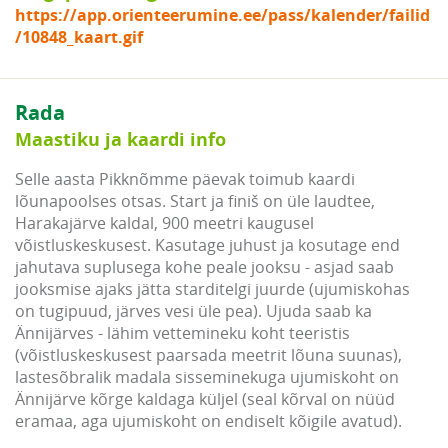
https://app.orienteerumine.ee/pass/kalender/failid
/10848_kaart.gif
Rada
Maastiku ja kaardi info
Selle aasta Pikknõmme päevak toimub kaardi
lõunapoolses otsas. Start ja finiš on üle laudtee,
Harakajärve kaldal, 900 meetri kaugusel
võistluskeskusest. Kasutage juhust ja kosutage end
jahutava suplusega kohe peale jooksu - asjad saab
jooksmise ajaks jätta starditelgi juurde (ujumiskohas
on tugipuud, järves vesi üle pea). Ujuda saab ka
Ännijärves - lähim vettemineku koht teeristis
(võistluskeskusest paarsada meetrit lõuna suunas),
lastesõbralik madala sisseminekuga ujumiskoht on
Ännijärve kõrge kaldaga küljel (seal kõrval on nüüd
eramaa, aga ujumiskoht on endiselt kõigile avatud).