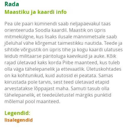
Rada
Maastiku ja kaardi info
Pea üle paari kümnendi saab neljapäevakul taas
orienteeruda Soodla kaardil. Maastik on üpris
mitmekülgne, kus lisaks ilusale männimetsale saab
jõeluhal vähe kõrgemat taimestikku nautida. Teede ja
sihtide võrgustik on üpris tihe ja kogu kaardi ulatuses
leidub militaarse päritoluga kaevikuid ja auke. Kõik
rajad ületavad kaks korda Piibe maanteed, kus tuleb
olla väga tähelepanelik ja ettevaatlik. Ületuskohtades
on ka kohtunikud, kuid autosid ei peatata. Samas
kiirustada pole tarvis, sest teed ületavad etapid
arvestatakse lõppajast maha. Samuti tasub olla
tähelepanelik, et teedeületustel märgiks punktid
mõlemal pool maanteed.
Legendid:
lisalegendid