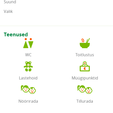
Suund
Valik
Teenused
WC
Toitlustus
Lastehoid
Müügipunktid
Nöörirada
Tillurada