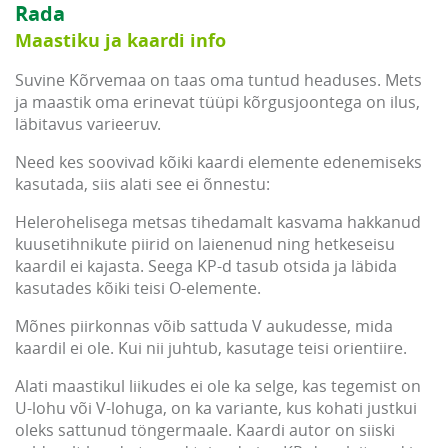
Rada
Maastiku ja kaardi info
Suvine Kõrvemaa on taas oma tuntud headuses. Mets
ja maastik oma erinevat tüüpi kõrgusjoontega on ilus,
läbitavus varieeruv.
Need kes soovivad kõiki kaardi elemente edenemiseks
kasutada, siis alati see ei õnnestu:
Helerohelisega metsas tihedamalt kasvama hakkanud
kuusetihnikute piirid on laienenud ning hetkeseisu
kaardil ei kajasta. Seega KP-d tasub otsida ja läbida
kasutades kõiki teisi O-elemente.
Mõnes piirkonnas võib sattuda V aukudesse, mida
kaardil ei ole. Kui nii juhtub, kasutage teisi orientiire.
Alati maastikul liikudes ei ole ka selge, kas tegemist on
U-lohu või V-lohuga, on ka variante, kus kohati justkui
oleks sattunud töngermaale. Kaardi autor on siiski