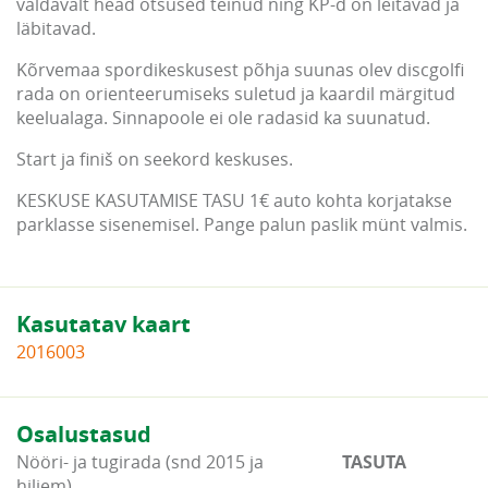
valdavalt head otsused teinud ning KP-d on leitavad ja
läbitavad.
Kõrvemaa spordikeskusest põhja suunas olev discgolfi
rada on orienteerumiseks suletud ja kaardil märgitud
keelualaga. Sinnapoole ei ole radasid ka suunatud.
Start ja finiš on seekord keskuses.
KESKUSE KASUTAMISE TASU 1€ auto kohta korjatakse
parklasse sisenemisel. Pange palun paslik münt valmis.
Kasutatav kaart
2016003
Osalustasud
Nööri- ja tugirada (snd 2015 ja
TASUTA
hiljem)