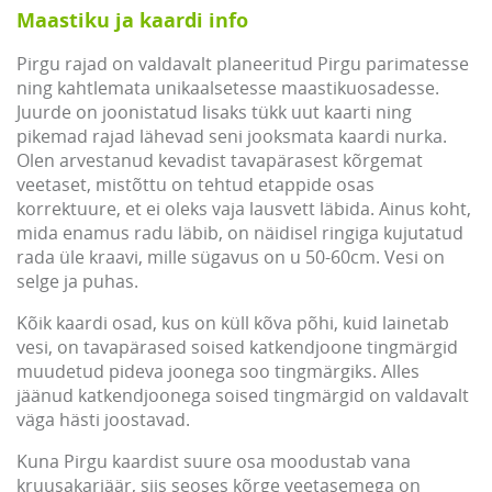
Maastiku ja kaardi info
Pirgu rajad on valdavalt planeeritud Pirgu parimatesse
ning kahtlemata unikaalsetesse maastikuosadesse.
Juurde on joonistatud lisaks tükk uut kaarti ning
pikemad rajad lähevad seni jooksmata kaardi nurka.
Olen arvestanud kevadist tavapärasest kõrgemat
veetaset, mistõttu on tehtud etappide osas
korrektuure, et ei oleks vaja lausvett läbida. Ainus koht,
mida enamus radu läbib, on näidisel ringiga kujutatud
rada üle kraavi, mille sügavus on u 50-60cm. Vesi on
selge ja puhas.
Kõik kaardi osad, kus on küll kõva põhi, kuid lainetab
vesi, on tavapärased soised katkendjoone tingmärgid
muudetud pideva joonega soo tingmärgiks. Alles
jäänud katkendjoonega soised tingmärgid on valdavalt
väga hästi joostavad.
Kuna Pirgu kaardist suure osa moodustab vana
kruusakarjäär, siis seoses kõrge veetasemega on