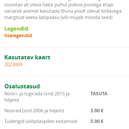
soovitav all oleva näite puhul pideva joonega etapi
variandi asemel kasutada lõuna poolt olevat kollasega
märgitud veeta läbipääsu (või mujalt mööda teed)
Legendid:
lisalegendid
Kasutatav kaart
2023009
Osalustasud
Nööri- ja tugirada (snd 2015 ja
TASUTA
hiljem)
Noored (snd 2006 ja hiljem)
3.00 €
Tudengid üliõpilaspileti esitamisel
5.00 €