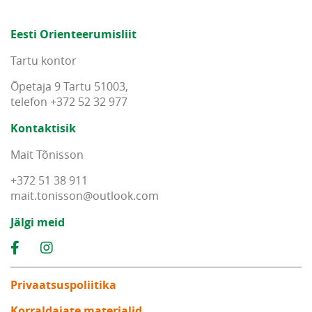
Eesti Orienteerumisliit
Tartu kontor
Õpetaja 9 Tartu 51003,
telefon +372 52 32 977
Kontaktisik
Mait Tõnisson
+372 51 38 911
mait
.
tonisson
@
outlook
.
com
Jälgi meid
Privaatsuspoliitika
Korraldajate materjalid