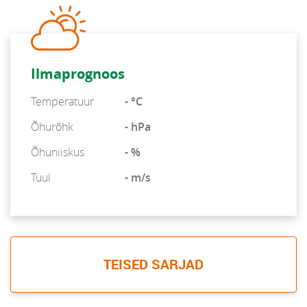
Ilmaprognoos
Temperatuur
- °C
Õhurõhk
- hPa
Õhuniiskus
- %
Tuul
- m/s
TEISED SARJAD