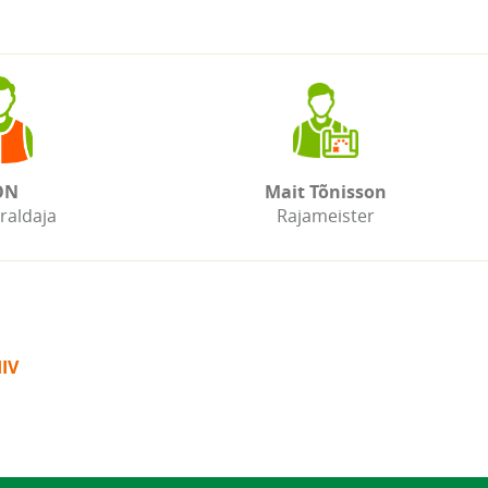
ON
Mait Tõnisson
raldaja
Rajameister
IV