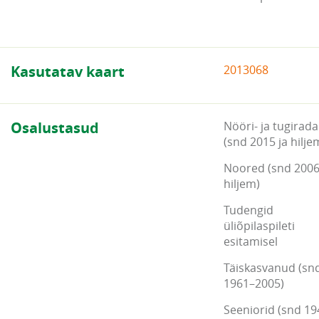
Kasutatav kaart
2013068
Osalustasud
Nööri- ja tugirada
(snd 2015 ja hilje
Noored (snd 2006
hiljem)
Tudengid
üliõpilaspileti
esitamisel
Täiskasvanud (sn
1961–2005)
Seeniorid (snd 19