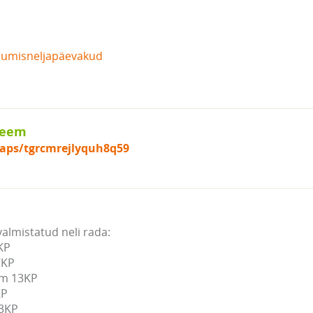
erumisneljapäevakud
keem
maps/tgrcmrejlyquh8q59
almistatud neli rada:

P

KP

m 13KP

P

23KP