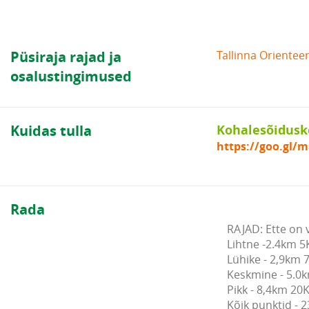
Püsiraja rajad ja
Tallinna Oriente
osalustingimused
Kuidas tulla
Kohalesõidus
https://goo.gl/
Rada
RAJAD: Ette on v
Lihtne -2.4km 5K
Lühike - 2,9km 7
Keskmine - 5.0k
Pikk - 8,4km 20K
Kõik punktid - 