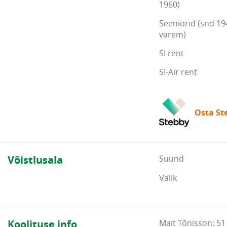
1960)
Seeniorid (snd 19
varem)
SI rent
SI-Air rent
Osta Ste
Võistlusala
Suund
Valik
Koolituse info
Mait Tõnisson: 51