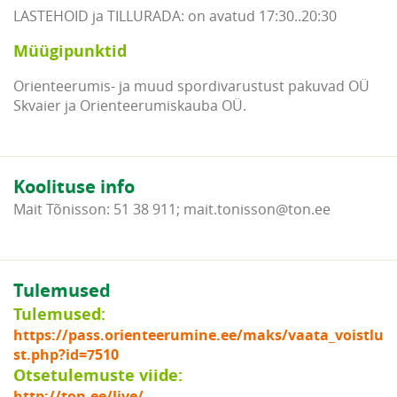
LASTEHOID ja TILLURADA: on avatud 17:30..20:30
Müügipunktid
Orienteerumis- ja muud spordivarustust pakuvad OÜ
Skvaier ja Orienteerumiskauba OÜ.
Koolituse info
Mait Tõnisson: 51 38 911; mait.tonisson@ton.ee
Tulemused
Tulemused:
https://pass.orienteerumine.ee/maks/vaata_voistlu
st.php?id=7510
Otsetulemuste viide:
http://ton.ee/live/