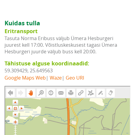
Kuidas tulla
Eritransport
Tasuta Norma Eribuss väljub Ümera Hesburgeri
juurest kell 17:00. Võistluskeskusest tagasi Ümera
Hesburgeri juurde väljub buss kell 20:00.
Tähistuse alguse koordinaadid:
59.309429, 25.649563
Google Maps Web
|
Waze
|
Geo URI