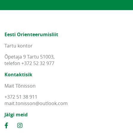
Eesti Orienteerumisliit
Tartu kontor
Õpetaja 9 Tartu 51003,
telefon +372 52 32 977
Kontaktisik
Mait Tõnisson
+372 51 38 911
mait
.
tonisson
@
outlook
.
com
Jälgi meid