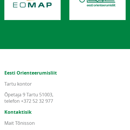
Eesti Orienteerumisliit
Tartu kontor
Õpetaja 9 Tartu 51003,
telefon +372 52 32 977
Kontaktisik
Mait Tõnisson