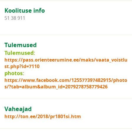
Koolituse info
51 38 911
Tulemused
Tulemused:
https://pass.orienteerumine.ee/maks/vaata_voistlu
st.php?id=7110
photos:
https://www.facebook.com/125577397482915/photo
s/?tab=album&album_id=2079278758779426
Vaheajad
http://ton.ee/2018/pr1801si.htm