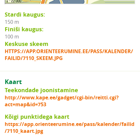
Stardi kaugus:
150 m
Finiši kaugus:
100 m
Keskuse skeem
HTTPS://APP.ORIENTEERUMINE.EE/PASS/KALENDER/
FAILID/7110_SKEEM.JPG
Kaart
Teekondade joonistamine
http://www.kape.ee/gadget/cgi-bin/reitti.cgi?
act=map&id=753
Kõigi punktidega kaart
https://app.orienteerumine.ee/pass/kalender/failid
/7110_kaart.jpg