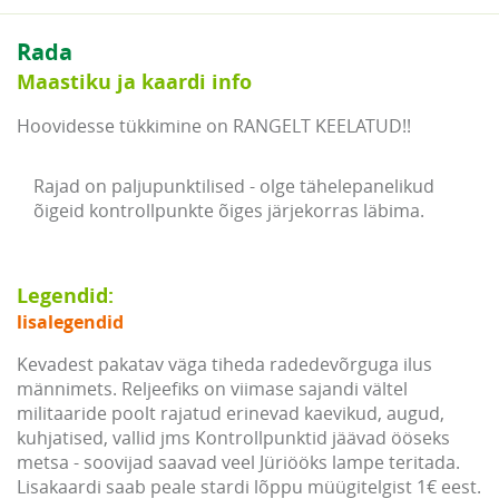
Rada
Maastiku ja kaardi info
Hoovidesse tükkimine on RANGELT KEELATUD!!
Rajad on paljupunktilised - olge tähelepanelikud 
õigeid kontrollpunkte õiges järjekorras läbima.

Legendid:
lisalegendid
Kevadest pakatav väga tiheda radedevõrguga ilus
männimets. Reljeefiks on viimase sajandi vältel
militaaride poolt rajatud erinevad kaevikud, augud,
kuhjatised, vallid jms Kontrollpunktid jäävad ööseks
metsa - soovijad saavad veel Jüriööks lampe teritada.
Lisakaardi saab peale stardi lõppu müügitelgist 1€ eest.