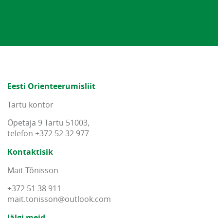
Eesti Orienteerumisliit
Tartu kontor
Õpetaja 9 Tartu 51003,
telefon +372 52 32 977
Kontaktisik
Mait Tõnisson
+372 51 38 911
mait
.
tonisson
@
outlook
.
com
Jälgi meid