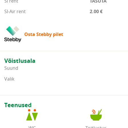
SI rent
TASUTA
SI-Air rent
2.00 €
Osta Stebby pilet
Võistlusala
Suund
Valik
Teenused