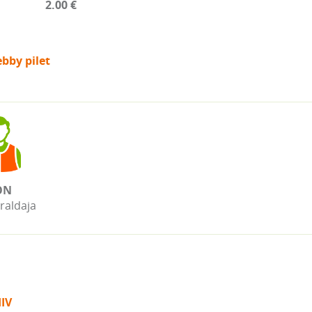
2.00 €
bby pilet
ON
raldaja
IV