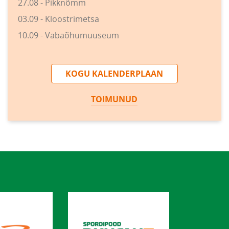
27.08 - Pikknõmm
03.09 - Kloostrimetsa
10.09 - Vabaõhumuuseum
KOGU KALENDERPLAAN
TOIMUNUD