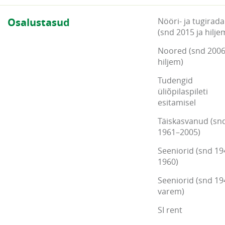
Osalustasud
Nööri- ja tugirada
(snd 2015 ja hilje
Noored (snd 2006
hiljem)
Tudengid
üliõpilaspileti
esitamisel
Täiskasvanud (sn
1961–2005)
Seeniorid (snd 19
1960)
Seeniorid (snd 19
varem)
SI rent