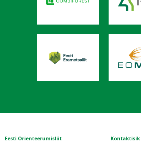
Eesti Orienteerumisliit
Kontaktisik