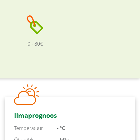
0 - 80€
Ilmaprognoos
Temperatuur
- °C
Õhurõhk
- hPa