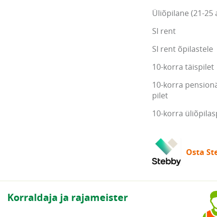
Üliõpilane (21-25 
SI rent
SI rent õpilastele
10-korra täispilet
10-korra pensionä
pilet
10-korra üliõpilas
Osta Ste
Korraldaja ja rajameister