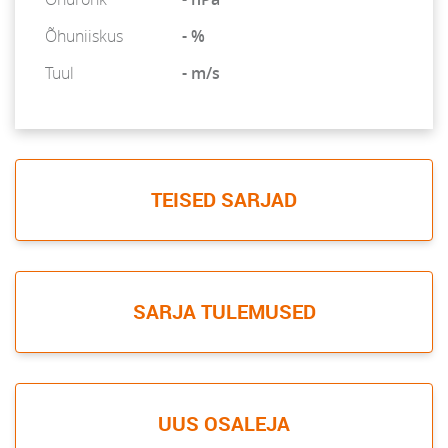
Õhuniiskus
- %
Tuul
- m/s
TEISED SARJAD
SARJA TULEMUSED
UUS OSALEJA