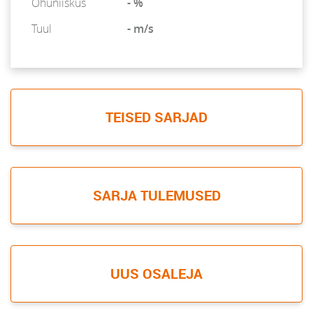
Õhuniiskus
- %
Tuul
- m/s
TEISED SARJAD
SARJA TULEMUSED
UUS OSALEJA