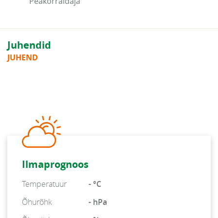
Peakorraldaja
Juhendid
JUHEND
Ilmaprognoos
Temperatuur
- °C
Õhurõhk
- hPa