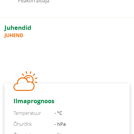
Peakorraldaja
Juhendid
JUHEND
Ilmaprognoos
Temperatuur
- °C
Õhurõhk
- hPa