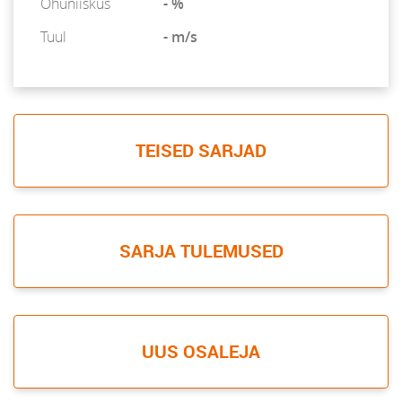
Õhuniiskus
- %
Tuul
- m/s
TEISED SARJAD
SARJA TULEMUSED
UUS OSALEJA