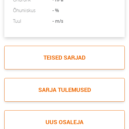
Õhuniiskus
- %
Tuul
- m/s
TEISED SARJAD
SARJA TULEMUSED
UUS OSALEJA