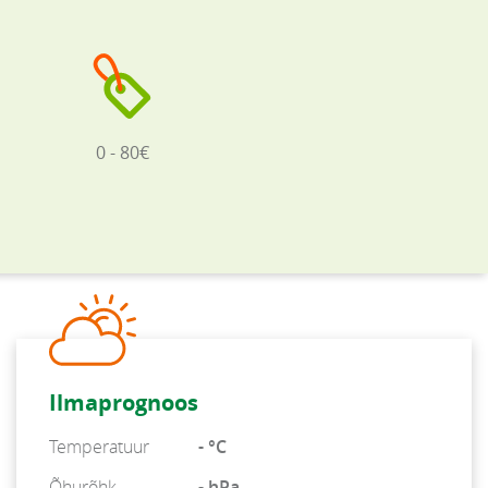
0 - 80€
Ilmaprognoos
Temperatuur
- °C
Õhurõhk
- hPa