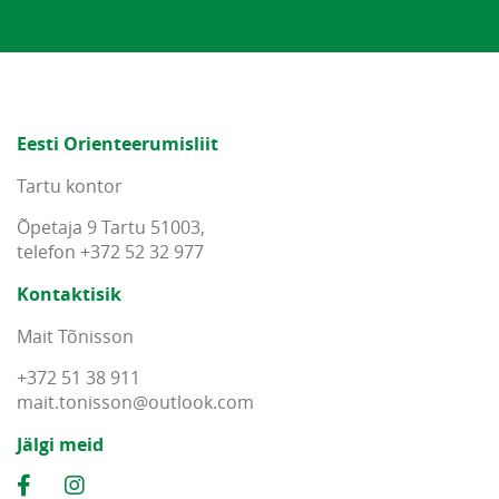
Eesti Orienteerumisliit
Tartu kontor
Õpetaja 9 Tartu 51003,
telefon +372 52 32 977
Kontaktisik
Mait Tõnisson
+372 51 38 911
mait
.
tonisson
@
outlook
.
com
Jälgi meid