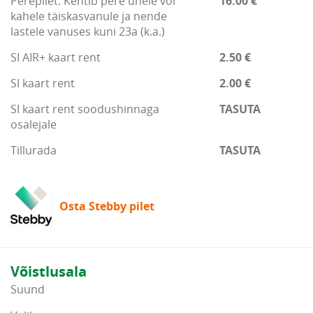
Perepilet. Kehtib pere ühele või
16.00 €
kahele täiskasvanule ja nende
lastele vanuses kuni 23a (k.a.)
SI AIR+ kaart rent
2.50 €
SI kaart rent
2.00 €
SI kaart rent soodushinnaga
TASUTA
osalejale
Tillurada
TASUTA
Osta Stebby pilet
Võistlusala
Suund