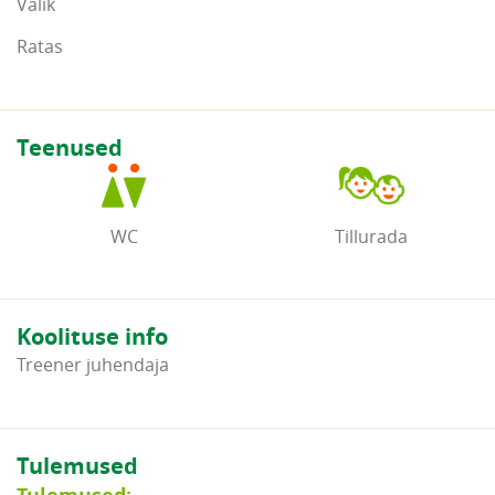
Valik
Ratas
Teenused
WC
Tillurada
Koolituse info
Treener juhendaja
Tulemused