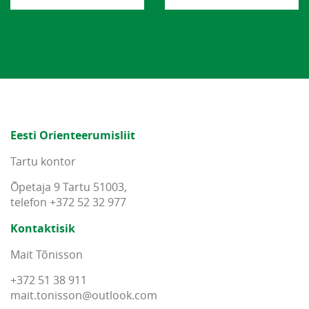
Eesti Orienteerumisliit
Tartu kontor
Õpetaja 9 Tartu 51003,
telefon +372 52 32 977
Kontaktisik
Mait Tõnisson
+372 51 38 911
mait
.
tonisson
@
outlook
.
com