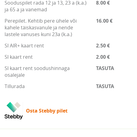
Sooduspilet rada 12 ja 13, 23 a (k.a.)
8.00 €
ja 65 a ja vanemad
Perepilet. Kehtib pere ühele või
16.00 €
kahele täiskasvanule ja nende
lastele vanuses kuni 23a (k.a.)
SI AIR+ kaart rent
2.50 €
SI kaart rent
2.00 €
SI kaart rent soodushinnaga
TASUTA
osalejale
Tillurada
TASUTA
Osta Stebby pilet