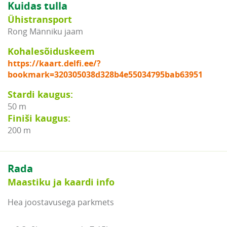
Kuidas tulla
Ühistransport
Rong Männiku jaam
Kohalesõiduskeem
https://kaart.delfi.ee/?
bookmark=320305038d328b4e55034795bab63951
Stardi kaugus:
50 m
Finiši kaugus:
200 m
Rada
Maastiku ja kaardi info
Hea joostavusega parkmets