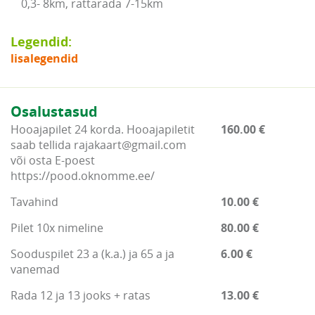
0,3- 8km, rattarada 7-15km
Legendid:
lisalegendid
Osalustasud
Hooajapilet 24 korda. Hooajapiletit
160.00 €
saab tellida rajakaart@gmail.com
või osta E-poest
https://pood.oknomme.ee/
Tavahind
10.00 €
Pilet 10x nimeline
80.00 €
Sooduspilet 23 a (k.a.) ja 65 a ja
6.00 €
vanemad
Rada 12 ja 13 jooks + ratas
13.00 €