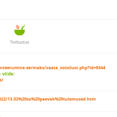
Toitlustus
ienteerumine.ee/maks/vaata_voistlust.php?id=9344
viide:
e/
/2022/13.02%20so%20paevak%20tulemused.htm