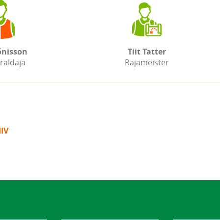
õnisson
Tiit Tatter
raldaja
Rajameister
IV