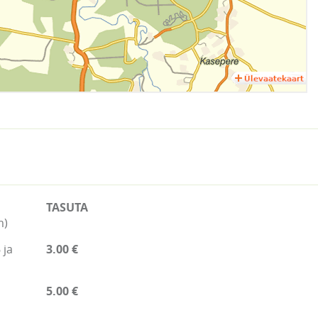
TASUTA
m)
 ja
3.00 €
5.00 €