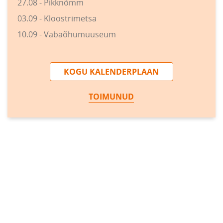
27.08 - Pikknõmm
03.09 - Kloostrimetsa
10.09 - Vabaõhumuuseum
KOGU KALENDERPLAAN
TOIMUNUD