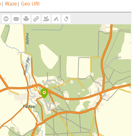
b
|
Waze
|
Geo URI