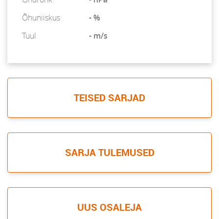
Õhuniiskus
- %
Tuul
- m/s
TEISED SARJAD
SARJA TULEMUSED
UUS OSALEJA