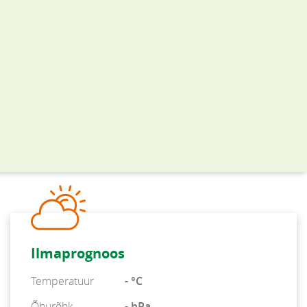
Ilmaprognoos
Temperatuur
- °C
Õhurõhk
- hPa