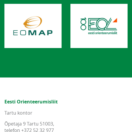
Eesti Orienteerumisliit
Tartu kontor
Õpetaja 9 Tartu 51003,
telefon +372 52 32 977