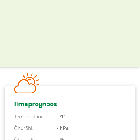
Ilmaprognoos
Temperatuur
- °C
Õhurõhk
- hPa
Õhuniiskus
- %