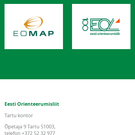
Eesti Orienteerumisliit
Tartu kontor
Õpetaja 9 Tartu 51003,
telefon +372 52 32 977