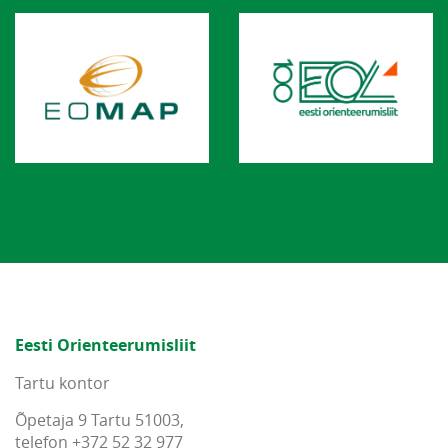
Eesti Orienteerumisliit
Tartu kontor
Õpetaja 9 Tartu 51003,
telefon +372 52 32 977