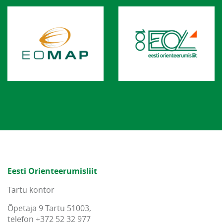
Eesti Orienteerumisliit
Tartu kontor
Õpetaja 9 Tartu 51003,
telefon +372 52 32 977