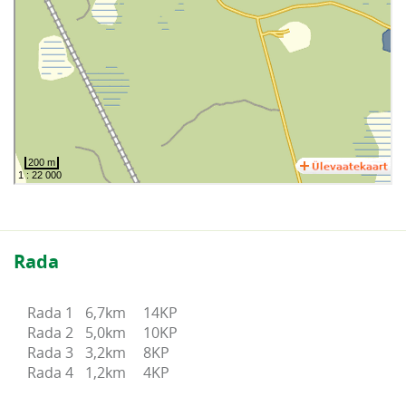
Rada
Rada 1	6,7km	14KP

Rada 2	5,0km	10KP

Rada 3	3,2km	8KP

Rada 4	1,2km	4KP