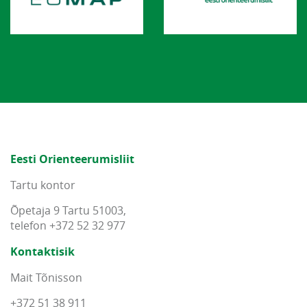
Eesti Orienteerumisliit
Tartu kontor
Õpetaja 9 Tartu 51003,
telefon +372 52 32 977
Kontaktisik
Mait Tõnisson
+372 51 38 911