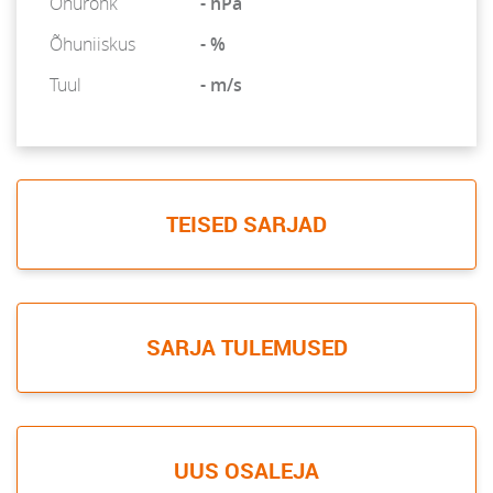
Õhurõhk
- hPa
Õhuniiskus
- %
Tuul
- m/s
TEISED SARJAD
SARJA TULEMUSED
UUS OSALEJA