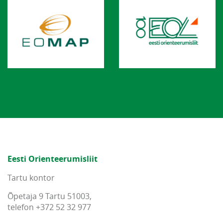
Eesti Orienteerumisliit
Tartu kontor
Õpetaja 9 Tartu 51003,
telefon +372 52 32 977