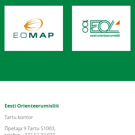
Eesti Orienteerumisliit
Tartu kontor
Õpetaja 9 Tartu 51003,
telefon +372 52 32 977