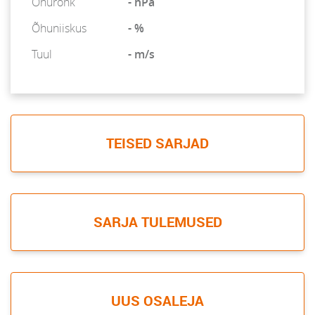
Õhurõhk
- hPa
Õhuniiskus
- %
Tuul
- m/s
TEISED SARJAD
SARJA TULEMUSED
UUS OSALEJA