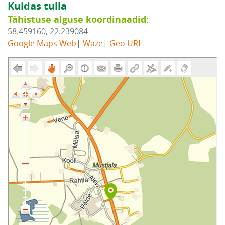
Kuidas tulla
Tähistuse alguse koordinaadid:
58.459160, 22.239084
Google Maps Web
|
Waze
|
Geo URI