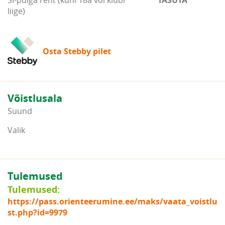
SI-pulga rent (kuni 18a või klubi
TASUTA
liige)
Osta Stebby pilet
Võistlusala
Suund
Valik
Tulemused
Tulemused:
https://pass.orienteerumine.ee/maks/vaata_voistlu
st.php?id=9979