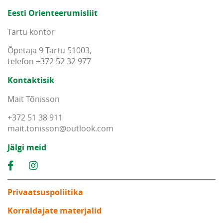
Eesti Orienteerumisliit
Tartu kontor
Õpetaja 9 Tartu 51003,
telefon +372 52 32 977
Kontaktisik
Mait Tõnisson
+372 51 38 911
mait
.
tonisson
@
outlook
.
com
Jälgi meid
Privaatsuspoliitika
Korraldajate materjalid