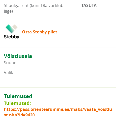
SI-pulga rent (kuni 18a või klubi
TASUTA
liige)
Osta Stebby pilet
Võistlusala
Suund
Valik
Tulemused
Tulemused:
https://pass.orienteerumine.ee/maks/vaata_voistlu
st.php?id=9420