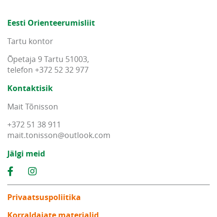
Eesti Orienteerumisliit
Tartu kontor
Õpetaja 9 Tartu 51003,
telefon +372 52 32 977
Kontaktisik
Mait Tõnisson
+372 51 38 911
mait
.
tonisson
@
outlook
.
com
Jälgi meid
Privaatsuspoliitika
Korraldajate materjalid