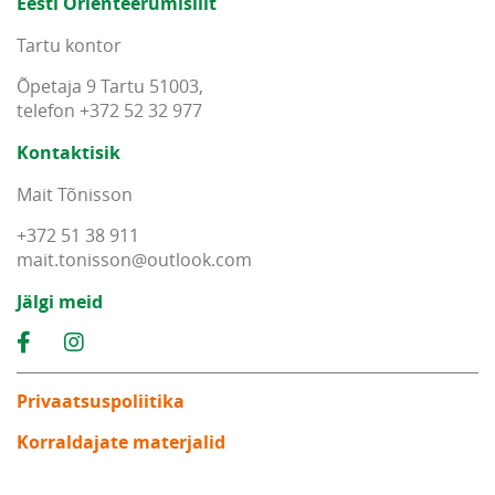
Eesti Orienteerumisliit
Tartu kontor
Õpetaja 9 Tartu 51003,
telefon +372 52 32 977
Kontaktisik
Mait Tõnisson
+372 51 38 911
mait
.
tonisson
@
outlook
.
com
Jälgi meid
Privaatsuspoliitika
Korraldajate materjalid