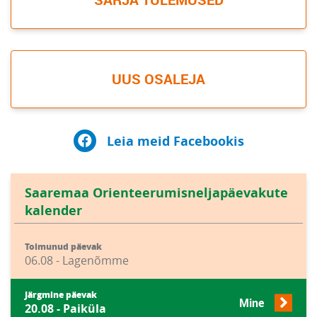
UUS OSALEJA
Leia meid Facebookis
Saaremaa Orienteerumisneljapäevakute
kalender
Toimunud päevak
06.08 - Lagenõmme
Järgmine päevak
Mine
20.08 - Paiküla