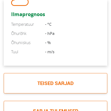
Ilmaprognoos
Temperatuur
- °C
Õhurõhk
- hPa
Õhuniiskus
- %
Tuul
- m/s
TEISED SARJAD
SARJA TULEMUSED