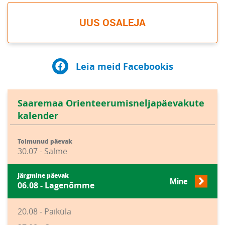
UUS OSALEJA
Leia meid Facebookis
Saaremaa Orienteerumisneljapäevakute
kalender
Toimunud päevak
30.07 - Salme
Järgmine päevak
Mine
06.08 - Lagenõmme
20.08 - Paiküla