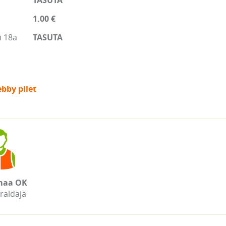
TASUTA
1.00 €
i 18a
TASUTA
bby pilet
maa OK
raldaja