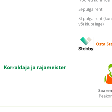
Noored kuni 18a
SI-pulga rent
SI-pulga rent (kun
või klubi liige)
Osta Ste
Korraldaja ja rajameister
Saare
Peakor