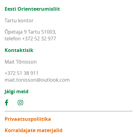
Eesti Orienteerumisliit
Tartu kontor
Õpetaja 9 Tartu 51003,
telefon +372 52 32 977
Kontaktisik
Mait Tõnisson
+372 51 38 911
mait
.
tonisson
@
outlook
.
com
Jälgi meid
Privaatsuspoliitika
Korraldajate materjalid