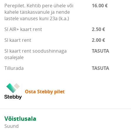
Perepilet. Kehtib pere ühele või
16.00 €
kahele täiskasvanule ja nende
lastele vanuses kuni 23a (k.a.)
SI AIR+ kaart rent
2.50 €
SI kaart rent
2.00 €
SI kaart rent soodushinnaga
TASUTA
osalejale
Tillurada
TASUTA
Osta Stebby pilet
Võistlusala
Suund