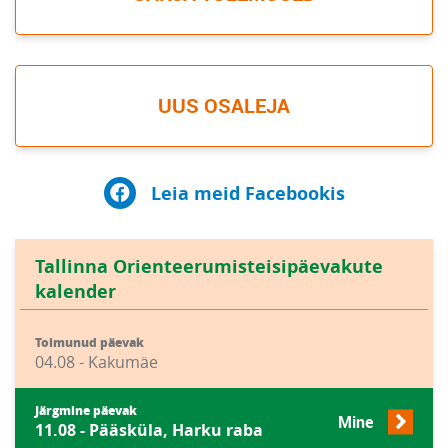
UUS OSALEJA
Leia meid Facebookis
Tallinna Orienteerumisteisipäevakute
kalender
Toimunud päevak
04.08 - Kakumäe
Järgmine päevak
Mine
11.08 - Pääsküla, Harku raba