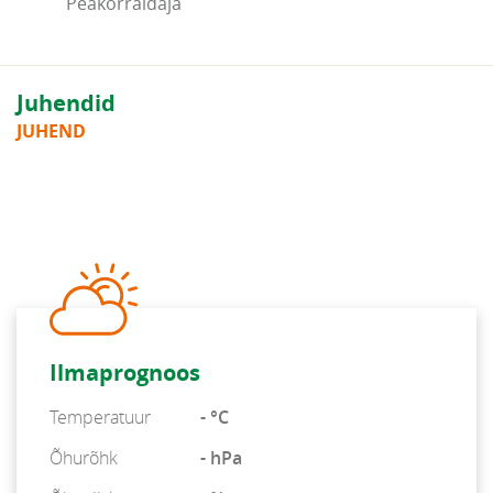
Peakorraldaja
Juhendid
JUHEND
Ilmaprognoos
Temperatuur
- °C
Õhurõhk
- hPa