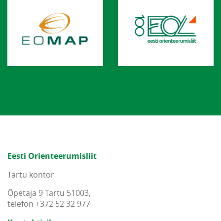
Eesti Orienteerumisliit
Tartu kontor
Õpetaja 9 Tartu 51003,
telefon +372 52 32 977