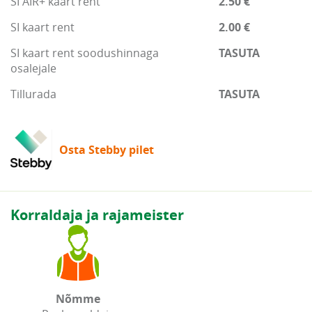
SI AIR+ kaart rent
2.50 €
SI kaart rent
2.00 €
SI kaart rent soodushinnaga
TASUTA
osalejale
Tillurada
TASUTA
Osta Stebby pilet
Korraldaja ja rajameister
Nõmme