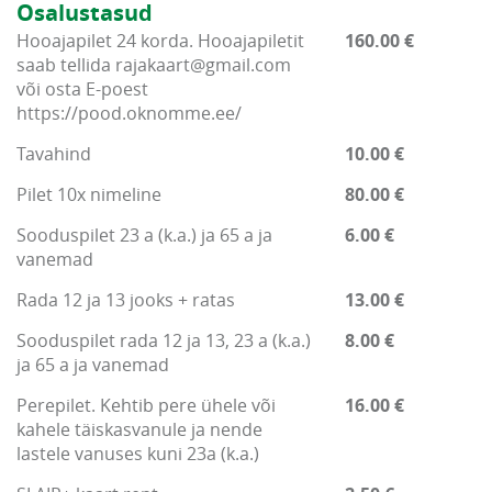
Osalustasud
Hooajapilet 24 korda. Hooajapiletit
160.00 €
saab tellida rajakaart@gmail.com
või osta E-poest
https://pood.oknomme.ee/
Tavahind
10.00 €
Pilet 10x nimeline
80.00 €
Sooduspilet 23 a (k.a.) ja 65 a ja
6.00 €
vanemad
Rada 12 ja 13 jooks + ratas
13.00 €
Sooduspilet rada 12 ja 13, 23 a (k.a.)
8.00 €
ja 65 a ja vanemad
Perepilet. Kehtib pere ühele või
16.00 €
kahele täiskasvanule ja nende
lastele vanuses kuni 23a (k.a.)