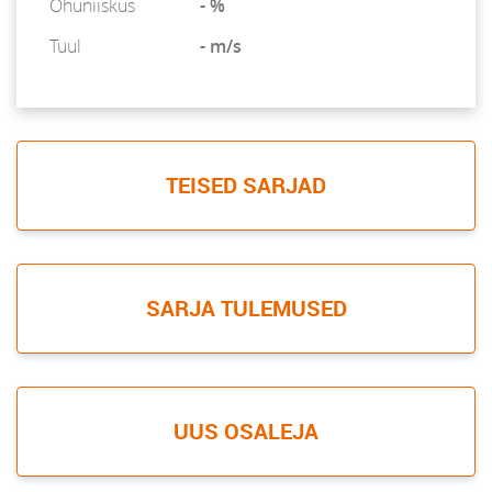
Õhuniiskus
- %
Tuul
- m/s
TEISED SARJAD
SARJA TULEMUSED
UUS OSALEJA