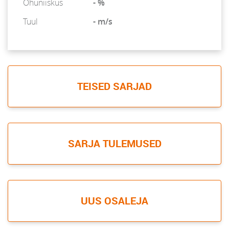
Õhuniiskus
- %
Tuul
- m/s
TEISED SARJAD
SARJA TULEMUSED
UUS OSALEJA