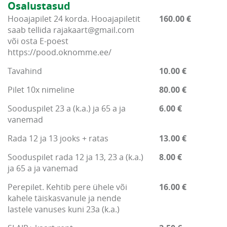
Osalustasud
Hooajapilet 24 korda. Hooajapiletit
160.00 €
saab tellida rajakaart@gmail.com
või osta E-poest
https://pood.oknomme.ee/
Tavahind
10.00 €
Pilet 10x nimeline
80.00 €
Sooduspilet 23 a (k.a.) ja 65 a ja
6.00 €
vanemad
Rada 12 ja 13 jooks + ratas
13.00 €
Sooduspilet rada 12 ja 13, 23 a (k.a.)
8.00 €
ja 65 a ja vanemad
Perepilet. Kehtib pere ühele või
16.00 €
kahele täiskasvanule ja nende
lastele vanuses kuni 23a (k.a.)