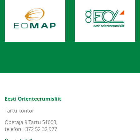
Eesti Orienteerumisliit
Tartu kontor
Õpetaja 9 Tartu 51003,
telefon +372 52 32 977