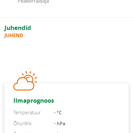
Peakorraldaja
Juhendid
JUHEND
Ilmaprognoos
Temperatuur
- °C
Õhurõhk
- hPa