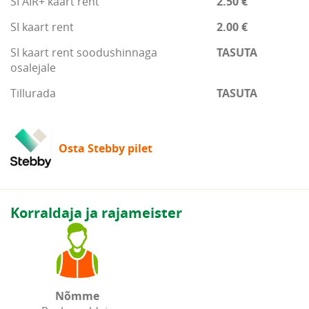
SI AIR+ kaart rent
2.50 €
SI kaart rent
2.00 €
SI kaart rent soodushinnaga
TASUTA
osalejale
Tillurada
TASUTA
Osta Stebby pilet
Korraldaja ja rajameister
Nõmme