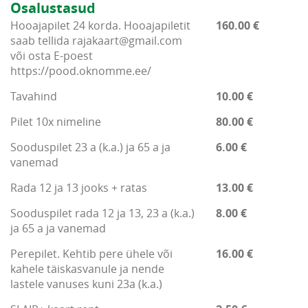
Osalustasud
Hooajapilet 24 korda. Hooajapiletit
160.00 €
saab tellida rajakaart@gmail.com
või osta E-poest
https://pood.oknomme.ee/
Tavahind
10.00 €
Pilet 10x nimeline
80.00 €
Sooduspilet 23 a (k.a.) ja 65 a ja
6.00 €
vanemad
Rada 12 ja 13 jooks + ratas
13.00 €
Sooduspilet rada 12 ja 13, 23 a (k.a.)
8.00 €
ja 65 a ja vanemad
Perepilet. Kehtib pere ühele või
16.00 €
kahele täiskasvanule ja nende
lastele vanuses kuni 23a (k.a.)