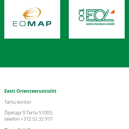
Eesti Orienteerumisliit
Tartu kontor
Õpetaja 9 Tartu 51003,
telefon +372 52 32 977