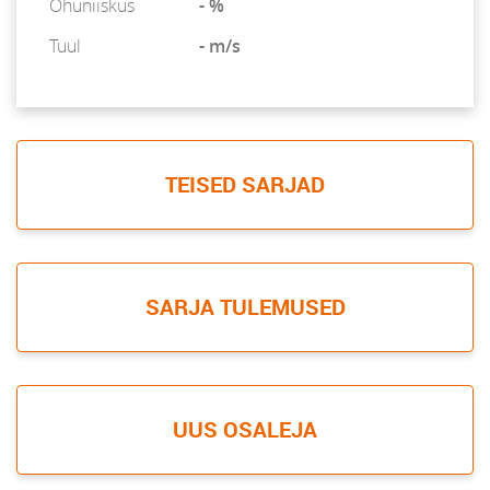
Õhuniiskus
- %
Tuul
- m/s
TEISED SARJAD
SARJA TULEMUSED
UUS OSALEJA