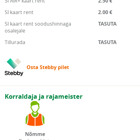
SI AIR+ kaart rent
2.50 €
SI kaart rent
2.00 €
SI kaart rent soodushinnaga
TASUTA
osalejale
Tillurada
TASUTA
Osta Stebby pilet
Korraldaja ja rajameister
Nõmme