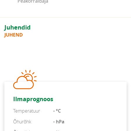
Peakorraldaja
Juhendid
JUHEND
Ilmaprognoos
Temperatuur
- °C
Õhurõhk
- hPa