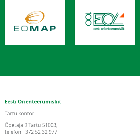
Eesti Orienteerumisliit
Tartu kontor
Õpetaja 9 Tartu 51003,
telefon +372 52 32 977