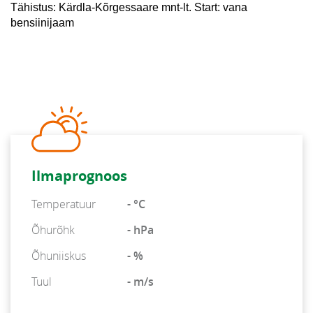
Tähistus: Kärdla-Kõrgessaare mnt-lt. Start: vana
bensiinijaam
Ilmaprognoos
Temperatuur
- °C
Õhurõhk
- hPa
Õhuniiskus
- %
Tuul
- m/s