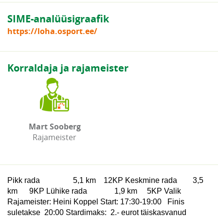
SIME-analüüsigraafik
https://loha.osport.ee/
Korraldaja ja rajameister
Mart Sooberg
Rajameister
Pikk rada 5,1 km 12KP
Keskmine rada 3,5
km 9KP
Lühike rada 1,9 km 5KP
Valik
Rajameister: Heini Koppel
Start: 17:30-19:00
Finis
suletakse 20:00
Stardimaks: 2.- eurot täiskasvanud