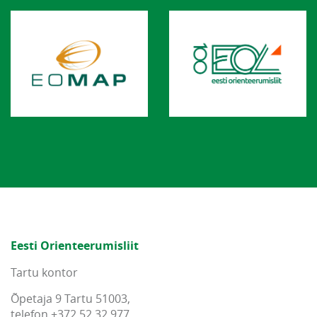
Eesti Orienteerumisliit
Tartu kontor
Õpetaja 9 Tartu 51003,
telefon +372 52 32 977