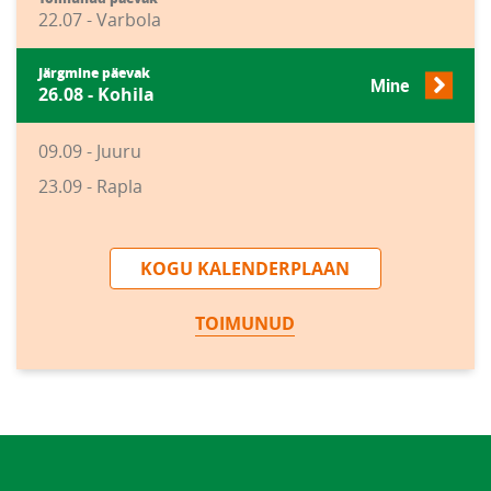
22.07 - Varbola
Järgmine päevak
Mine
26.08 - Kohila
09.09 - Juuru
23.09 - Rapla
KOGU KALENDERPLAAN
TOIMUNUD