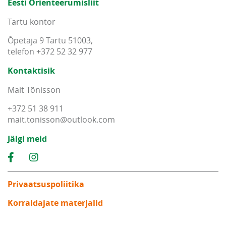
Eesti Orienteerumisliit
Tartu kontor
Õpetaja 9 Tartu 51003,
telefon +372 52 32 977
Kontaktisik
Mait Tõnisson
+372 51 38 911
mait
.
tonisson
@
outlook
.
com
Jälgi meid
Privaatsuspoliitika
Korraldajate materjalid