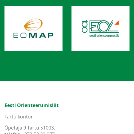
Eesti Orienteerumisliit
Tartu kontor
Õpetaja 9 Tartu 51003,