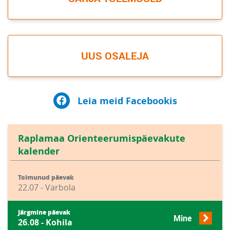
UUS OSALEJA
Leia meid Facebookis
Raplamaa Orienteerumispäevakute
kalender
Toimunud päevak
22.07 - Varbola
Järgmine päevak
Mine
26.08 - Kohila