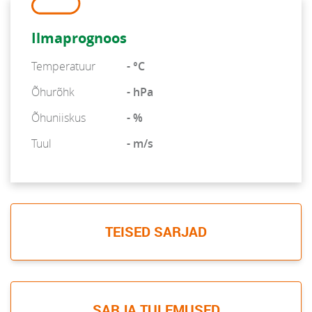
Ilmaprognoos
Temperatuur
- °C
Õhurõhk
- hPa
Õhuniiskus
- %
Tuul
- m/s
TEISED SARJAD
SARJA TULEMUSED