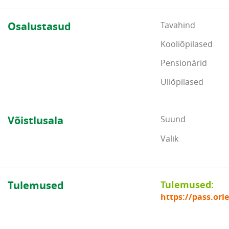
Osalustasud
Tavahind
Kooliõpilased
Pensionärid
Üliõpilased
Võistlusala
Suund
Valik
Tulemused
Tulemused:
https://pass.or