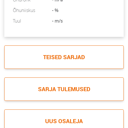
Õhuniiskus
- %
Tuul
- m/s
TEISED SARJAD
SARJA TULEMUSED
UUS OSALEJA