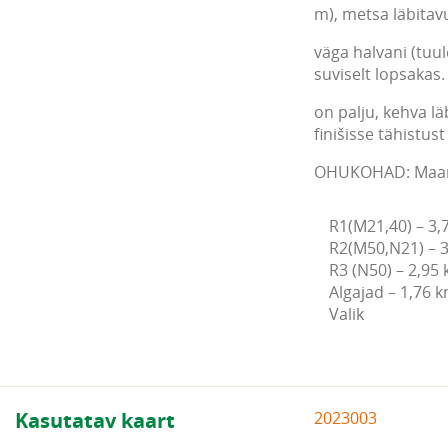
m), metsa läbitav
väga halvani (tuu
suviselt lopsakas.
on palju, kehva lä
finišisse tähistust 
OHUKOHAD: Maant
R1(M21,40) – 3,
R2(M50,N21) – 3
R3 (N50) – 2,95 
Algajad – 1,76 k
Valik
Kasutatav kaart
2023003