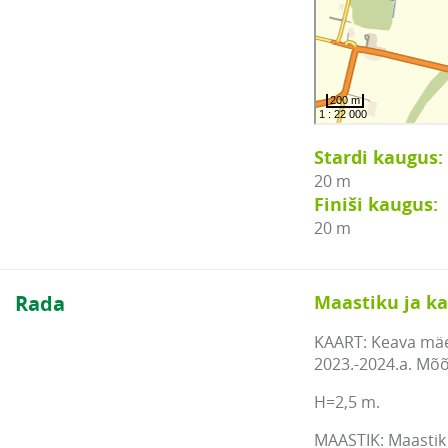
Stardi kaugus:
20 m
Finiši kaugus:
20 m
Rada
Maastiku ja ka
KAART: Keava mäed
2023.-2024.a. Mõõ
H=2,5 m.
MAASTIK: Maastik 