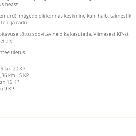
us heast
lemurd), mägede piirkonnas keskmine kuni halb, taimestik
 Teid ja radu
bitavuse tõttu soovitav neid ka kasutada. Viimasest KP-st
ei ole.
ee ületus.
79 km 20 KP

,36 km 15 KP

km 16 KP

m 9 KP
