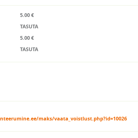
5.00 €
TASUTA
5.00 €
TASUTA
ienteerumine.ee/maks/vaata_voistlust.php?id=10026