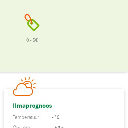
0 - 5€
Ilmaprognoos
Temperatuur
- °C
Õhurõhk
- hPa