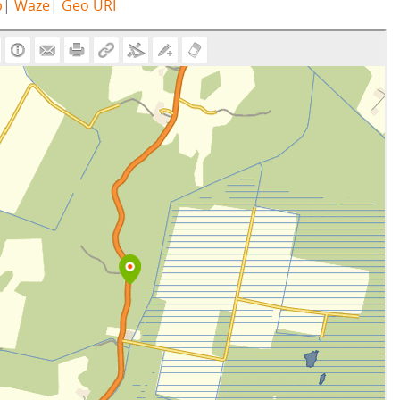
b
|
Waze
|
Geo URI