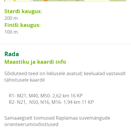
Stardi kaugus:
200 m
Finiši kaugus:
100 m
Rada
Maastiku ja kaardi info
Sõiduteed-teed on liiklusele avatud; keelualad vastavalt
tähistusele kaardil
R1- M21, M40, M50- 2,62 km 16 KP

R2- N21,  N50, N16, M16- 1,94 km 11 KP
Samaaegselt toimuvad Raplamaa suvemängude
orienteerumisvõistlused