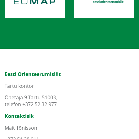
Eesti Orienteerumisliit
Tartu kontor
Õpetaja 9 Tartu 51003,
telefon +372 52 32 977
Kontaktisik
Mait Tõnisson