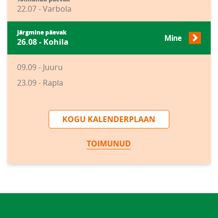
22.07 - Varbola
Järgmine päevak
Mine
26.08 - Kohila
09.09 - Juuru
23.09 - Rapla
KOGU KALENDERPLAAN
TOIMUNUD