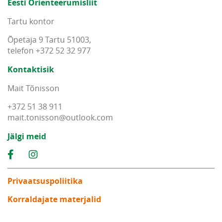
Eesti Orienteerumisliit
Tartu kontor
Õpetaja 9 Tartu 51003,
telefon +372 52 32 977
Kontaktisik
Mait Tõnisson
+372 51 38 911
mait
.
tonisson
@
outlook
.
com
Jälgi meid
Privaatsuspoliitika
Korraldajate materjalid