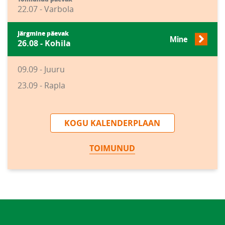
22.07 - Varbola
Järgmine päevak
Mine
26.08 - Kohila
09.09 - Juuru
23.09 - Rapla
KOGU KALENDERPLAAN
TOIMUNUD