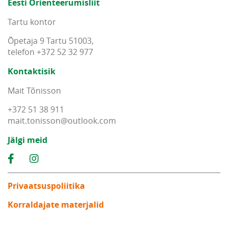
Eesti Orienteerumisliit
Tartu kontor
Õpetaja 9 Tartu 51003,
telefon +372 52 32 977
Kontaktisik
Mait Tõnisson
+372 51 38 911
mait
.
tonisson
@
outlook
.
com
Jälgi meid
Privaatsuspoliitika
Korraldajate materjalid