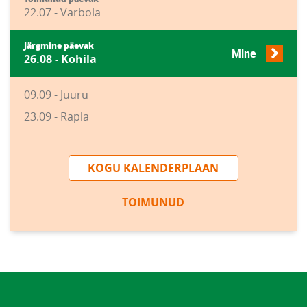
22.07 - Varbola
Järgmine päevak
Mine
26.08 - Kohila
09.09 - Juuru
23.09 - Rapla
KOGU KALENDERPLAAN
TOIMUNUD