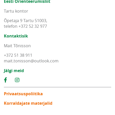
Eesti Orienteerumisliit
Tartu kontor
Õpetaja 9 Tartu 51003,
telefon +372 52 32 977
Kontaktisik
Mait Tõnisson
+372 51 38 911
mait
.
tonisson
@
outlook
.
com
Jälgi meid
Privaatsuspoliitika
Korraldajate materjalid