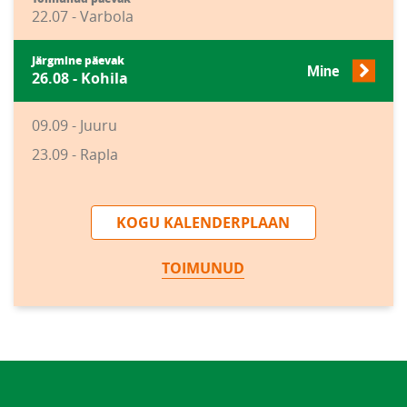
22.07 - Varbola
Järgmine päevak
Mine
26.08 - Kohila
09.09 - Juuru
23.09 - Rapla
KOGU KALENDERPLAAN
TOIMUNUD