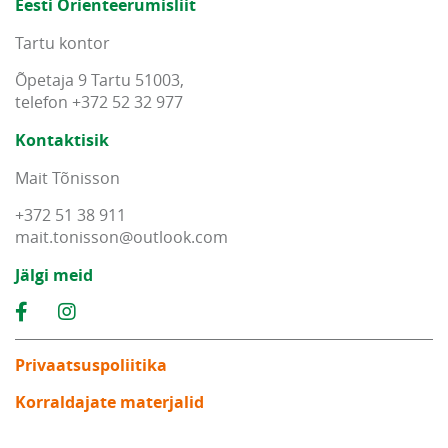
Eesti Orienteerumisliit
Tartu kontor
Õpetaja 9 Tartu 51003,
telefon +372 52 32 977
Kontaktisik
Mait Tõnisson
+372 51 38 911
mait
.
tonisson
@
outlook
.
com
Jälgi meid
Privaatsuspoliitika
Korraldajate materjalid