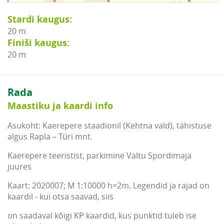
Stardi kaugus:
20 m
Finiši kaugus:
20 m
Rada
Maastiku ja kaardi info
Asukoht: Kaerepere staadionil (Kehtna vald), tähistuse
algus Rapla – Türi mnt.
Kaerepere teeristist, parkimine Valtu Spordimaja
juures
Kaart: 2020007; M 1:10000 h=2m. Legendid ja rajad on
kaardil - kui otsa saavad, siis
on saadaval kõigi KP kaardid, kus punktid tuleb ise