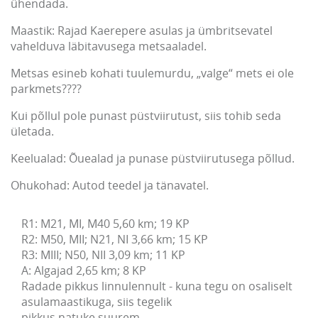
ühendada.
Maastik: Rajad Kaerepere asulas ja ümbritsevatel
vahelduva läbitavusega metsaaladel.
Metsas esineb kohati tuulemurdu, „valge“ mets ei ole
parkmets????
Kui põllul pole punast püstviirutust, siis tohib seda
ületada.
Keelualad: Õuealad ja punase püstviirutusega põllud.
Ohukohad: Autod teedel ja tänavatel.
R1: M21, MI, M40 5,60 km; 19 KP

R2: M50, MII; N21, NI 3,66 km; 15 KP

R3: MIII; N50, NII 3,09 km; 11 KP

A: Algajad 2,65 km; 8 KP

Radade pikkus linnulennult - kuna tegu on osaliselt 
asulamaastikuga, siis tegelik 

pikkus natuke suurem.