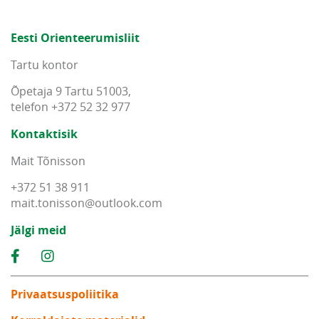
Eesti Orienteerumisliit
Tartu kontor
Õpetaja 9 Tartu 51003,
telefon +372 52 32 977
Kontaktisik
Mait Tõnisson
+372 51 38 911
mait
.
tonisson
@
outlook
.
com
Jälgi meid
Privaatsuspoliitika