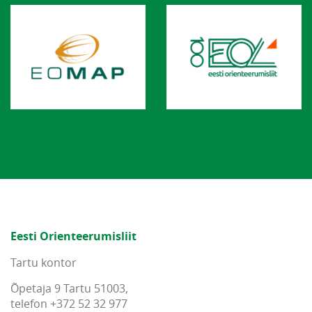
Eesti Orienteerumisliit
Tartu kontor
Õpetaja 9 Tartu 51003,
telefon +372 52 32 977