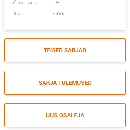
Õhuniiskus
- %
Tuul
- m/s
TEISED SARJAD
SARJA TULEMUSED
UUS OSALEJA