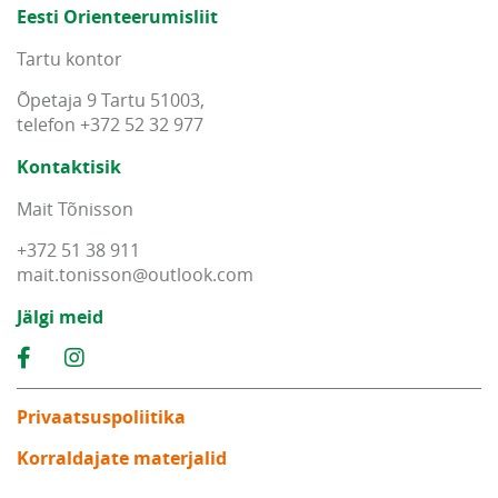
Eesti Orienteerumisliit
Tartu kontor
Õpetaja 9 Tartu 51003,
telefon +372 52 32 977
Kontaktisik
Mait Tõnisson
+372 51 38 911
mait
.
tonisson
@
outlook
.
com
Jälgi meid
Privaatsuspoliitika
Korraldajate materjalid