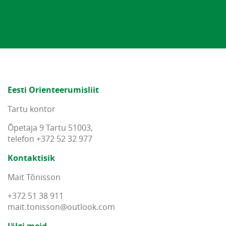
Eesti Orienteerumisliit
Tartu kontor
Õpetaja 9 Tartu 51003,
telefon +372 52 32 977
Kontaktisik
Mait Tõnisson
+372 51 38 911
mait
.
tonisson
@
outlook
.
com
Jälgi meid